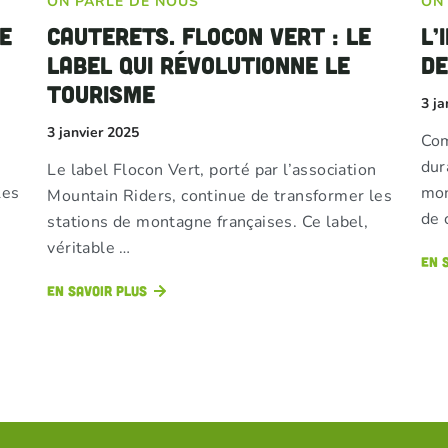
ON PARLE DE NOUS
ON
e
Cauterets. Flocon Vert : le
L’
label qui révolutionne le
de
tourisme
3 ja
3 janvier 2025
Com
dur
Le label Flocon Vert, porté par l’association
Les
mon
Mountain Riders, continue de transformer les
de 
stations de montagne françaises. Ce label,
véritable …
En 
En savoir plus