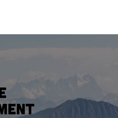
e
ement